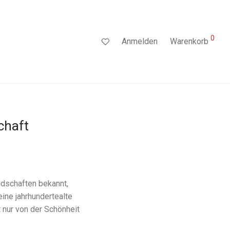
0
Anmelden
Warenkorb
chaft
andschaften bekannt,
eine jahrhundertealte
 nur von der Schönheit