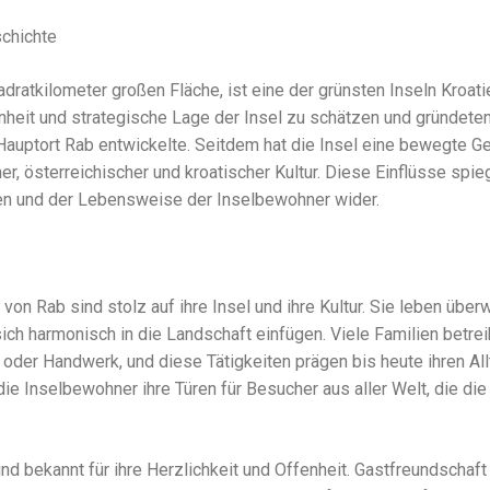
schichte
adratkilometer großen Fläche, ist eine der grünsten Inseln Kroatie
eit und strategische Lage der Insel zu schätzen und gründeten 
Hauptort Rab entwickelte. Seitdem hat die Insel eine bewegte Ge
r, österreichischer und kroatischer Kultur. Diese Einflüsse spieg
onen und der Lebensweise der Inselbewohner wider.
von Rab sind stolz auf ihre Insel und ihre Kultur. Sie leben überw
ich harmonisch in die Landschaft einfügen. Viele Familien betre
 oder Handwerk, und diese Tätigkeiten prägen bis heute ihren Al
 Inselbewohner ihre Türen für Besucher aus aller Welt, die die 
 bekannt für ihre Herzlichkeit und Offenheit. Gastfreundschaft is