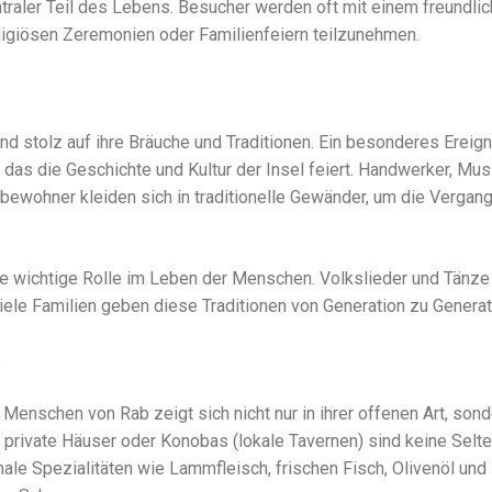
ntraler Teil des Lebens. Besucher werden oft mit einem freundli
eligiösen Zeremonien oder Familienfeiern teilzunehmen.
d stolz auf ihre Bräuche und Traditionen. Ein besonderes Ereigni
, das die Geschichte und Kultur der Insel feiert. Handwerker, Mus
elbewohner kleiden sich in traditionelle Gewänder, um die Verga
ne wichtige Rolle im Leben der Menschen. Volkslieder und Tänze 
viele Familien geben diese Traditionen von Generation zu Generat
b
Menschen von Rab zeigt sich nicht nur in ihrer offenen Art, sonde
n private Häuser oder Konobas (lokale Tavernen) sind keine Selt
nale Spezialitäten wie Lammfleisch, frischen Fisch, Olivenöl und 